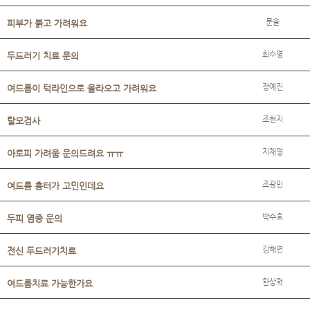
문솔
피부가 붉고 가려워요
최수영
두드러기 치료 문의
장예진
여드름이 턱라인으로 올라오고 가려워요
조현지
탈모검사
지채영
아토피 가려움 문의드려요 ㅠㅠ
조광민
여드름 흉터가 고민인데요
박수호
두피 염증 문의
김해연
전신 두드러기치료
한상혁
여드름치료 가능한가요