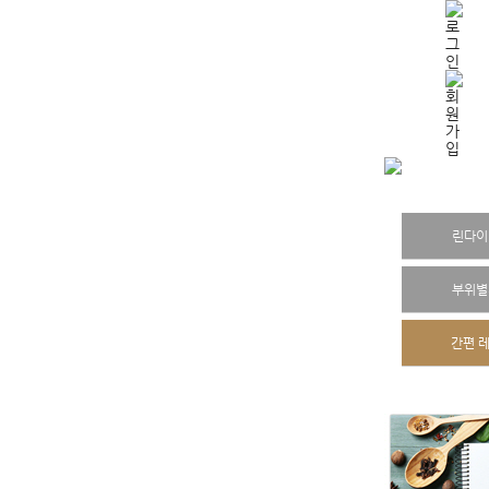
린다이
부위별
간편 