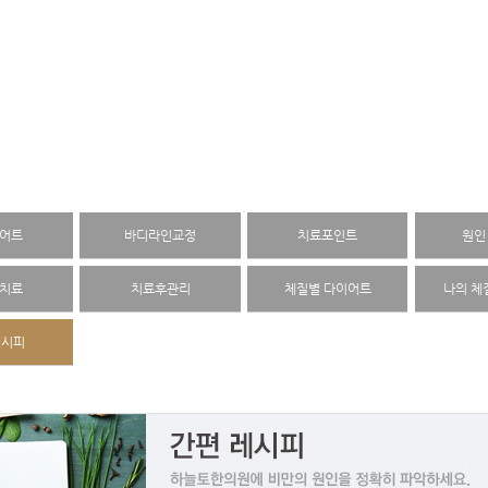
어트
바디라인교정
치료포인트
원인
치료
치료후관리
체질별 다이어트
나의 체
레시피