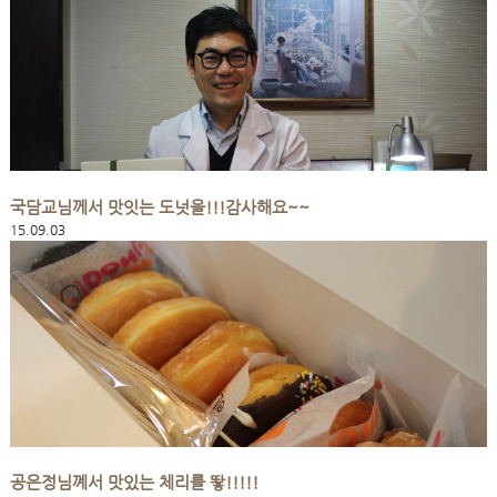
국담교님께서 맛잇는 도넛을!!!감사해요~~
15.09.03
공은정님꼐서 맛있는 체리를 뙇!!!!!