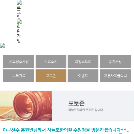
치료전후사진
치료후기
리얼스토리
공지사항
보도자료
포토존
이벤트
교통사고클리닉
야구선수 홍현빈님께서 하늘토한의원 수원점을 방문하셨습니다^^..