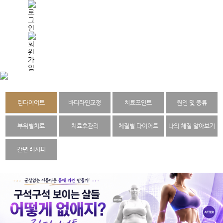
린다이어트
바디라인교정
치료포인트
원인 및 종류
부위별치료
치료후관리
체질별 다이어트
나의 체질 알아보기
간편 레시피