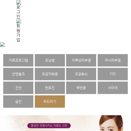
치료프로그램
모낭염
지루성피부염
주사피부염
안면홍조
모공각화증
모공축소
기미
건선
한포진
백반증
사마귀
습진
두드러기