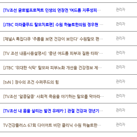
[TV조선 글로벌프로젝트 인생의 연장전 ‘여드름 지루성피부염 아토피’ 치료..
관리자
[JTBC 미라클푸드 탈모치료편] 수원 하늘토한의원 정우현 원장님 2022/08/13 방..
관리자
[채널A 특집다큐 '주름을 보면 건강이 보인다' 수원탈모 편 정우현원장님 출연]..
관리자
[TV 조선 내몸사용설명서] '중년 여드름 피부과 질환 타파'편 정우현원장님 출연..
관리자
[JTBC '위대한 식탁' 탈모와 피부노화 개선을 건강정보 제공 편] 수원 하늘토한..
관리자
관리자
[tvN ] 장수의 조건 수퍼푸드의 힘
[TV조선 '알콩달콩' 사회적 죽음을 야기하는 탈모를 막아라 편] 수원 하늘토한..
관리자
[TV조선 내 몸을 살리는 발견 유레카 ] 관절 건강과 갱년기 탈모& 안면 홍조 편..
관리자
TV건강플러스 67회 다이어트 비만 클리닉 수원 하늘토한의원 정우현 원장 출연..
관리자