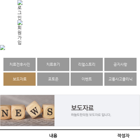
치료전후사진
치료후기
리얼스토리
공지사항
보도자료
포토존
이벤트
교통사고클리닉
내용
작성자